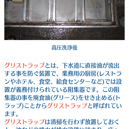
高圧洗浄後
グリストラップ
とは、下水道に直接油が流出
する事を防ぐ装置で、業務用の厨房(レストラ
ンやホテル、食堂、給食センターなど)では設
置が義務付けられている阻集器です。この阻
集器の事を廃食油(グリース)をせき止める(ト
ラップ)ことから
グリストラップ
と呼ばれてい
ます。
グリストラップ
は清掃を行わず放置しておく