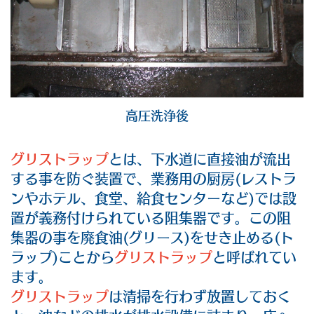
高圧洗浄後
グリストラップ
とは、下水道に直接油が流出
する事を防ぐ装置で、業務用の厨房(レストラ
ンやホテル、食堂、給食センターなど)では設
置が義務付けられている阻集器です。この阻
集器の事を廃食油(グリース)をせき止める(ト
ラップ)ことから
グリストラップ
と呼ばれてい
ます。
グリストラップ
は清掃を行わず放置しておく