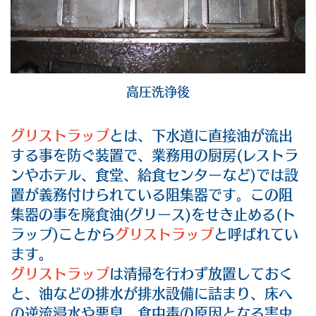
高圧洗浄後
グリストラップ
とは、下水道に直接油が流出
する事を防ぐ装置で、業務用の厨房(レストラ
ンやホテル、食堂、給食センターなど)では設
置が義務付けられている阻集器です。この阻
集器の事を廃食油(グリース)をせき止める(ト
ラップ)ことから
グリストラップ
と呼ばれてい
ます。
グリストラップ
は清掃を行わず放置しておく
と、油などの排水が排水設備に詰まり、床へ
の逆流浸水や悪臭、食中毒の原因となる害虫