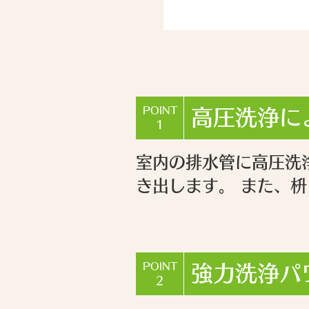
POINT
高圧洗浄に
1
室内の排水管に高圧洗
き出します。 また、
POINT
強力洗浄パ
2