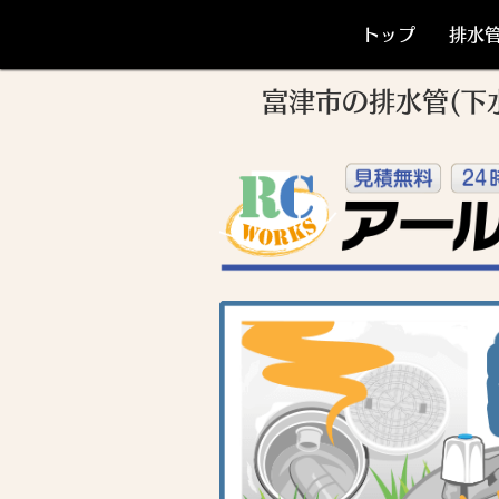
トップ
排水
富津市の排水管(下