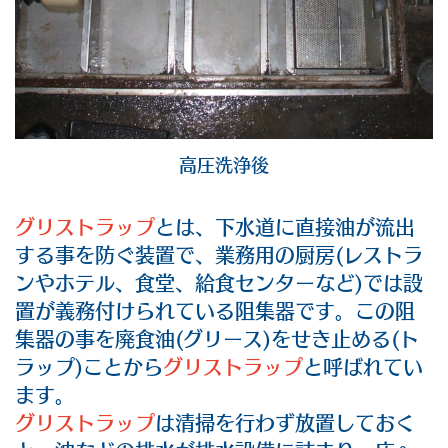
高圧洗浄後
グリストラップ
とは、下水道に直接油が流出
する事を防ぐ装置で、業務用の厨房(レストラ
ンやホテル、食堂、給食センターなど)では設
置が義務付けられている阻集器です。この阻
集器の事を廃食油(グリース)をせき止める(ト
ラップ)ことから
グリストラップ
と呼ばれてい
ます。
グリストラップ
は清掃を行わず放置しておく