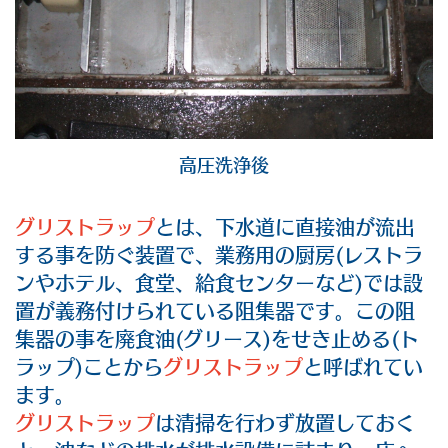
高圧洗浄後
グリストラップ
とは、下水道に直接油が流出
する事を防ぐ装置で、業務用の厨房(レストラ
ンやホテル、食堂、給食センターなど)では設
置が義務付けられている阻集器です。この阻
集器の事を廃食油(グリース)をせき止める(ト
ラップ)ことから
グリストラップ
と呼ばれてい
ます。
グリストラップ
は清掃を行わず放置しておく